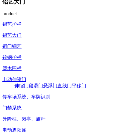
铝艺大门
product
铝艺护栏
铝艺大门
铜门铜艺
锌钢护栏
塑木围栏
电动伸缩门
伸缩门
段滑门
悬浮门
直线门
平移门
停车场系统、车牌识别
门禁系统
升降柱、岗亭、旗杆
电动遮阳篷