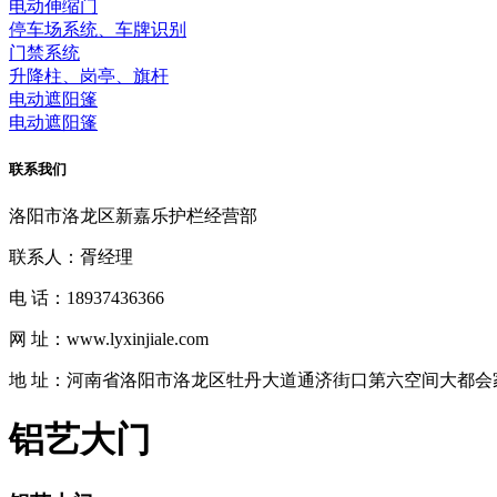
电动伸缩门
停车场系统、车牌识别
门禁系统
升降柱、岗亭、旗杆
电动遮阳篷
电动遮阳篷
联系我们
洛阳市洛龙区新嘉乐护栏经营部
联系人：胥经理
电 话：18937436366
网 址：www.lyxinjiale.com
地 址：河南省洛阳市洛龙区牡丹大道通济街口第六空间大都会
铝艺大门